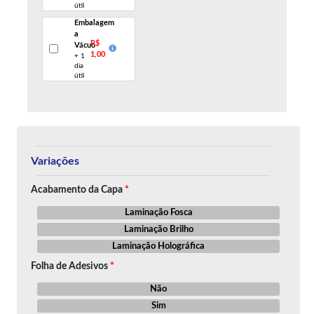
útil
Embalagem
a
R$
Vácuo
1,00
+ 1
dia
útil
Variações
Acabamento da Capa
Laminação Fosca
Laminação Brilho
Laminação Holográfica
Folha de Adesivos
Não
Sim