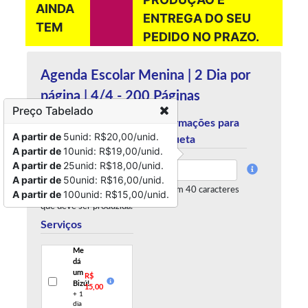
AINDA
ENTREGA DO SEU
TEM
PEDIDO NO PRAZO.
Agenda Escolar Menina | 2 Dia por
página | 4/4 - 200 Páginas
Preço Tabelado
Quantidade
Informações para
A partir de
5unid: R$20,00/unid.
etiqueta
A partir de
10unid: R$19,00/unid.
×
1 unid.
A partir de
25unid: R$18,00/unid.
Estoque:
Disponível
A partir de
50unid: R$16,00/unid.
Defina a quantidade
Restam 40 caracteres
A partir de
100unid: R$15,00/unid.
que deve ser produzida.
Serviços
Me
dá
um
R$
Bizú!
15,00
+ 1
dia