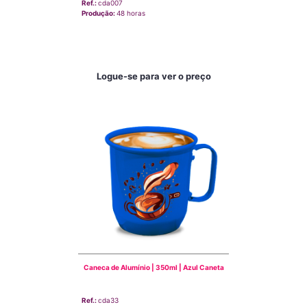
Ref.:
cda007
Produção:
48 horas
Logue-se para ver o preço
Caneca de Alumínio | 350ml | Azul Caneta
Ref.:
cda33