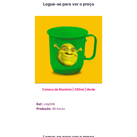
Logue-se para ver o preço
Caneca de Alumínio | 350ml | Verde
Ref.:
cda006
Produção:
48 horas
Logue-se para ver o preço